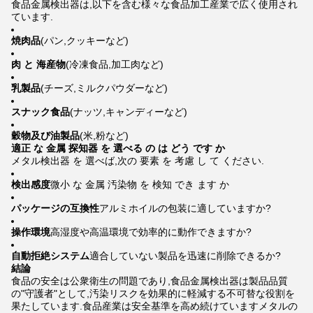
食品金属検出器は,以下を含む様々な食品加工産業で広く使用され
ています.
焼肉品
(パン,クッキーなど)
肉 と 海産物
(冷凍食品,加工肉など)
乳製品
(チーズ,ミルクパウダーなど)
スナック食品
(ナッツ,キャンディーなど)
穀物及び油製品
(米,粉など)
適正 な 金属 探知器 を 選べる の は どう です か
メタル検出器 を 選べば,次の 要素 を 考慮 し て ください.
検出感度
微小 な 金属 汚染物 を 検知 でき ます か
パッケージの互換性
アルミホイルの包装に適していますか?
操作環境
高湿度や高温環境で効率的に動作できますか?
自動拒絶システム
適合していない製品を迅速に削除できるか?
結論
食品の安全は公衆衛生の問題であり,食品金属検出器は製品品質
の"守護者"として,汚染リスクを効果的に軽減する不可替な役割を
果たしています.食品産業は安全基準を高め続けていますメタルの