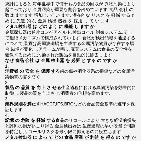
統計によると,毎年世界中で何千もの食品の回収が 異物汚染により
起こっており,金属汚染が重要な割合を占めています.食品 会社 の
数は ますます 増加 し て い ます. 潜在的な リスク を 軽減 する た
め に,先進 的 な 金属 検出 機器 を 採用 し て い ます..
メタル検出器 は どの よう に 機能 し ます か
金属探知器は通常コンベアベルト,検出コイル,制御システム,そし
て拒絶メカニズムで構成されています. 食物が検出領域を通過する
につれて,装置は高周波磁場を生成する金属汚染物質が存在する場
合,磁場が変化し,アラームが鳴り,廃棄システムは食品の安全性を
確保するために,汚染された製品を自動的に除去します.
なぜ 食品 会社 は 金属 検出器 を 必要 と する の です か
消費者 の 安全 を 保護 する
歯の傷や消化器系の損傷などの金属汚
染物質の害を防ぐ.
製品 の 品質 を 向上 さ せる
生産過程における異物汚染を効果的に
制御し,製品の質を向上させ,消費者の信頼を高めます.
業界規則を満たす
HACCP,IFS,BRCなどの食品安全基準の遵守を保
証します.
記憶 の 危険 を 軽減 する
食品のリコールにより,大きな経済的損失
と評判の損が起こり得る.金属検出器は,生産過程の早い段階で問題
を特定し,リコールリスクを最小限に抑えるのに役立ちます.
メタル検出器 に よっ て どの 食品 産業 が 利益 を 得る の です か