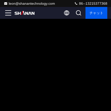
leon@shanantechnology.com
86--13215377368
チャット