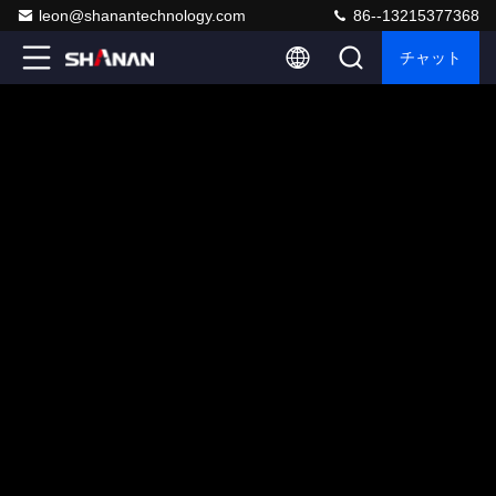
leon@shanantechnology.com
86--13215377368
チャット