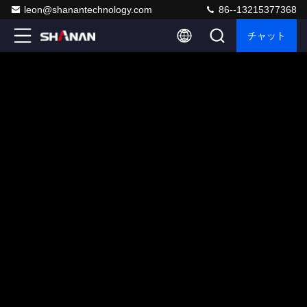
leon@shanantechnology.com
86--13215377368
チャット