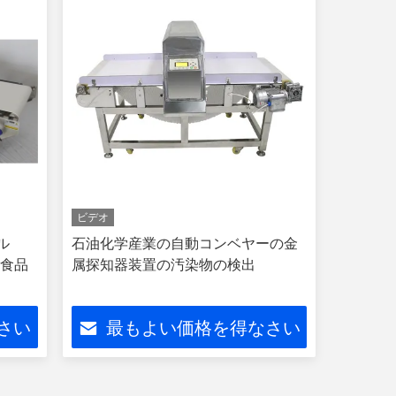
ビデオ
ル
石油化学産業の自動コンベヤーの金
の食品
属探知器装置の汚染物の検出
さい
最もよい価格を得なさい