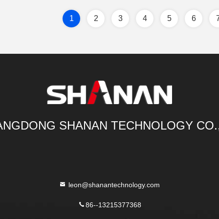
1
2
3
4
5
6
NGDONG SHANAN TECHNOLOGY CO.
leon@shanantechnology.com
86--13215377368