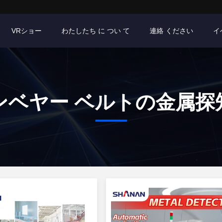
VRショー
わたしたち に つい て
連絡 ください
イ
ンベヤー ベルトの金属探