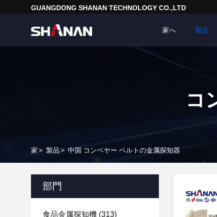
GUANGDONG SHANAN TECHNOLOGY CO.,LTD
家へ
製品
コ
家
>
製品
>
中国 コンベヤー ベルトの金属探知器
部門
食品金属探知機
(313)