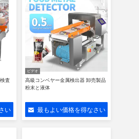
ビデオ
品検査
高級コンベヤー金属検出器 卸売製品
粉末と液体
さい
最もよい価格を得なさい