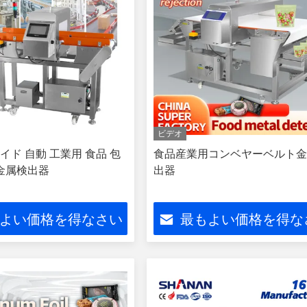
ビデオ
イド 自動 工業用 食品 包
食品産業用コンベヤーベルト
 金属検出器
出器
よい価格を得なさい
最もよい価格を得な