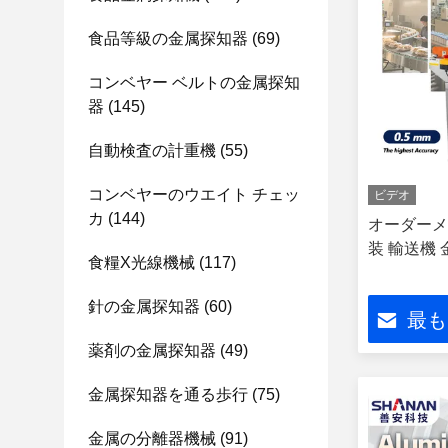
食品等級の金属探知器
(69)
コンベヤー ベルトの金属探知
器
(145)
自動検査の計重機
(55)
コンベヤーのウエイト チェッ
ビデオ
カ
(144)
オーダーメ
装 輸送機
食糧x光線機械
(117)
針の金属探知器
(60)
最も
薬剤の金属探知器
(49)
金属探知器を通る歩行
(75)
金属の分離器機械
(91)