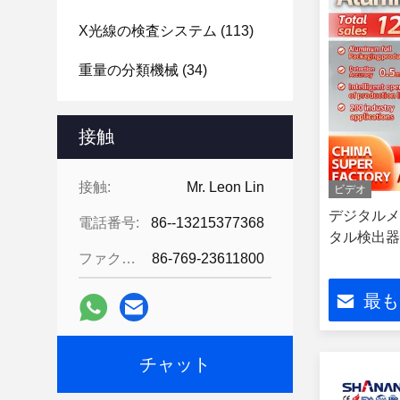
X光線の検査システム
(113)
重量の分類機械
(34)
コンベヤーの金属探知器
(68)
接触
コンボの金属探知器および
Checkweigher
(41)
接触:
Mr. Leon Lin
ビデオ
タブレットの金属の分離器
デジタルメ
電話番号:
86--13215377368
(96)
タル検出器
ファクシミリ:
86-769-23611800
最も
チャット