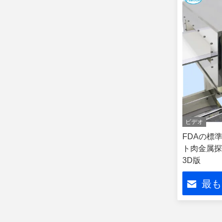
ビデオ
FDAの標
ト肉金属探
3D版
最も