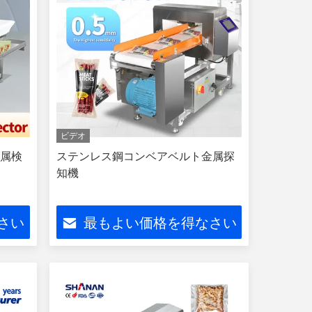
ビデオ
金属検
ステンレス鋼コンベアベルト金属探
知機
さい
最もよい価格を得なさい