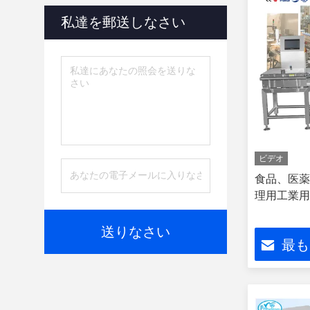
私達を郵送しなさい
ビデオ
食品、医薬
理用工業用
送りなさい
最も