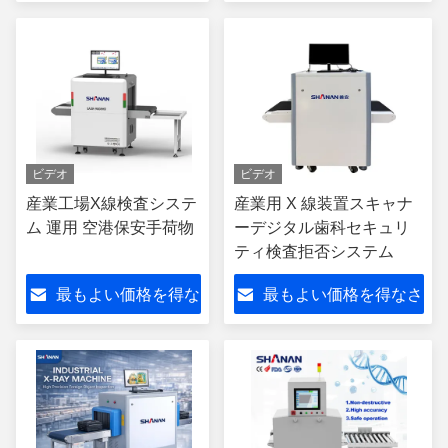
さい
い
ビデオ
ビデオ
産業工場X線検査システ
産業用 X 線装置スキャナ
ム 運用 空港保安手荷物
ーデジタル歯科セキュリ
ティ検査拒否システム
最もよい価格を得な
最もよい価格を得なさ
さい
い