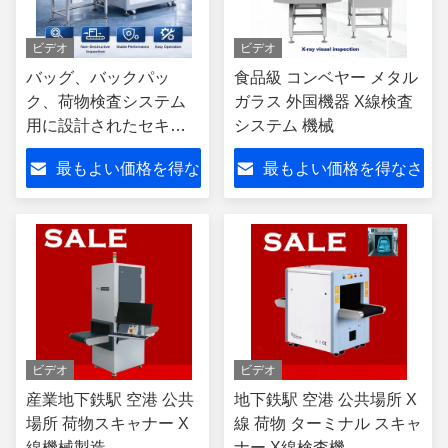
ビデオ
ビデオ
バッグ、バックパッ
食品級 コンベヤー メタル
ク、荷物検査システム
ガラス 外国機器 X線検査
用に設計されたセキュ
システム 機械
リティX線手荷物検査装
最もよい価格を得な
最もよい価格を得なさ
置
さい
い
ビデオ
ビデオ
産業地下鉄駅 空港 公共
地下鉄駅 空港 公共場所 X
場所 荷物スキャナー X
線 荷物 ターミナル スキャ
線機械製造
ナー X線検査機