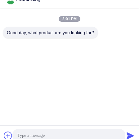
3:01 PM
Good day, what product are you looking for?
GUANGDONG SHANAN TECHNOLOGY
CO.,LTD
leon@shanantechnology.com
86--13215377368
2/F、Bldg。1の列1、Shijing Ind。地帯、Sangyuan、
Dongcheng St.、トンコワン、広東省、中国（本土）
中国の良質 食品金属探知機 製造者。版権の© 2018-2026
GUANGDONG SHANAN TECHNOLOGY CO.,LTD . 複製権所
有。