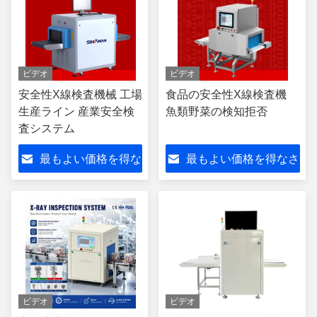
ビデオ
ビデオ
安全性X線検査機械 工場
食品の安全性X線検査機
生産ライン 産業安全検
魚類野菜の検知拒否
査システム
最もよい価格を得な
最もよい価格を得なさ
さい
い
ビデオ
ビデオ