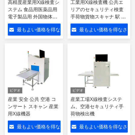
高精度産業用X線検査シ
工業用X線検査機 公共エ
ステム 食品用医薬品用
リアのセキュリティ検査
電子製品用 外国物体汚
手荷物貨物スキャナ 駅 空
染物質の検出
港 会場 物流用の非破壊検
最もよい価格を得な
最もよい価格を得なさ
査装置
さい
い
ビデオ
ビデオ
産業 安全 公共 空港 コ
産業工場X線検査システ
ンサート スキャン 産業
ム、空港セキュリティ手
用X線機器
荷物検出機
最もよい価格を得な
最もよい価格を得なさ