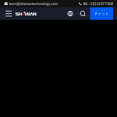
leon@shanantechnology.com
86--13215377368
チャット