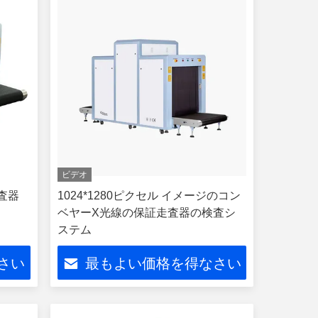
ビデオ
査器
1024*1280ピクセル イメージのコン
ベヤーX光線の保証走査器の検査シ
ステム
さい
最もよい価格を得なさい