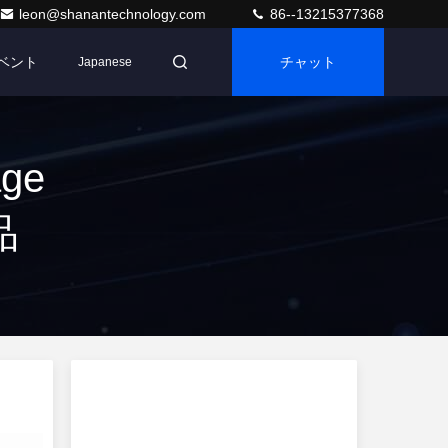
leon@shanantechnology.com
86--13215377368
ベント
チャット
Japanese
ge
品