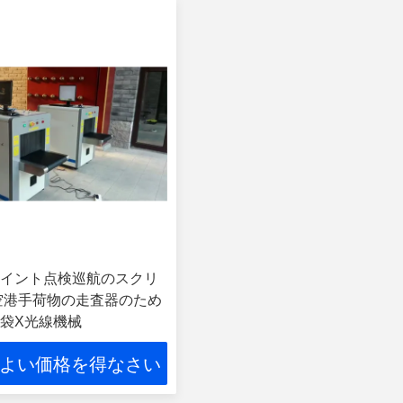
イント点検巡航のスクリ
空港手荷物の走査器のため
袋X光線機械
よい価格を得なさい