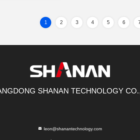
1
2
3
4
5
6
NGDONG SHANAN TECHNOLOGY CO.
leon@shanantechnology.com