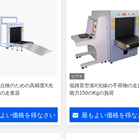
ビデオ
点検のための高精度X光
低雑音空港X光線の手荷物の走
の走査器
能力150のKgの負荷
よい価格を得なさい
最もよい価格を得な