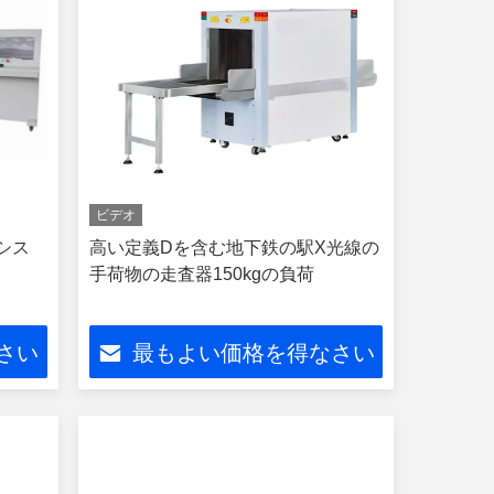
ビデオ
シス
高い定義Dを含む地下鉄の駅X光線の
手荷物の走査器150kgの負荷
さい
最もよい価格を得なさい