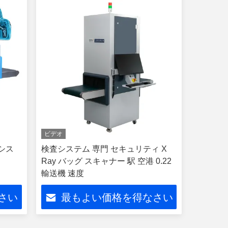
ビデオ
シス
検査システム 専門 セキュリティ X
Ray バッグ スキャナー 駅 空港 0.22
輸送機 速度
さい
最もよい価格を得なさい