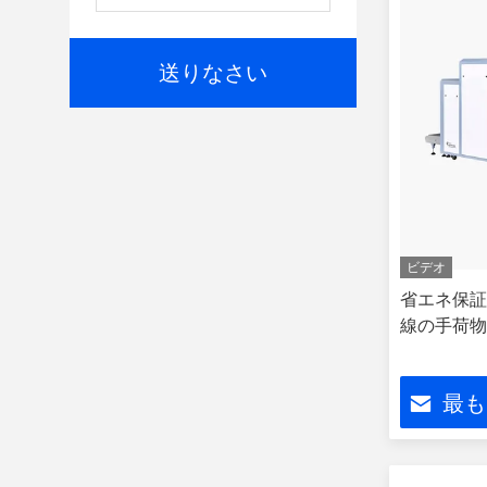
送りなさい
ビデオ
省エネ保証
線の手荷物
最も