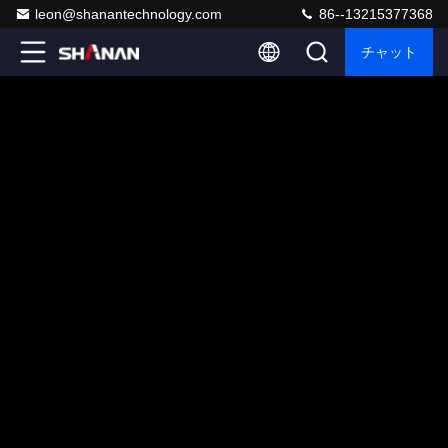
leon@shanantechnology.com
86--13215377368
チャット