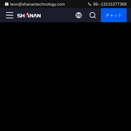
leon@shanantechnology.com
86--13215377368
チャット