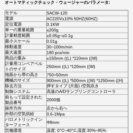
オートマティックチェック・ウェージャーのパラメータ:
モデル
SACW-120
電源
AC220V±10% 50HZ(60HZ)
定位電源
0.1KW
単一の重量範囲
≤200g
計量精度範囲
±0.05g~±0.1g
最小スケール
0.01g
移動速度
30~100m/min
最大速度
180 pcs/min
商品の重み
≤150mm ((L) *110mm ((W)
計量用コンベアベル
250mm ((L) *120mm ((W)
トのサイズ
地面から帯の高さ
750+50mm
機械のサイズ
900mm ((L) *500mm ((W) *1250mm ((H)
除去方法
押すタイプ (片面) /空気吹き
制御システム
高速のA/Dサンプリングコントローラ
前もって設定された
2000個
製品番号
操作方向
左から右へ
外部の空気供給
0.6-1Mpa
バロメトリックイン
Φ8mm
ターフェース
労働環境
温度: 0°C~40°C,湿度:30%~95%