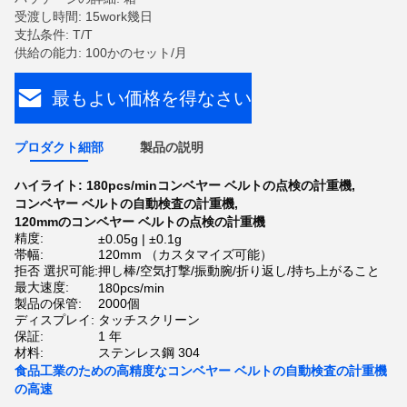
受渡し時間: 15work幾日
支払条件: T/T
供給の能力: 100かのセット/月
最もよい価格を得なさい
プロダクト細部
製品の説明
ハイライト:
180pcs/minコンベヤー ベルトの点検の計重機
,
コンベヤー ベルトの自動検査の計重機
,
120mmのコンベヤー ベルトの点検の計重機
精度:
±0.05g | ±0.1g
帯幅:
120mm （カスタマイズ可能）
拒否 選択可能:
押し棒/空気打撃/振動腕/折り返し/持ち上がること
最大速度:
180pcs/min
製品の保管:
2000個
ディスプレイ:
タッチスクリーン
保証:
1 年
材料:
ステンレス鋼 304
食品工業のための高精度なコンベヤー ベルトの自動検査の計重機
の高速