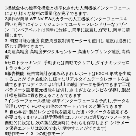
1機械全体の標準化構造と標準化された人間機械インターフェース
により,様々な材料の重量化が完了できます.
2操作が簡単 WEINVIEWのカラーの人工機械インターフェースを
用いた完全にインテリジェントでユーザーフレンドリーなデザイ
ン. コンベアベルトは簡単に分解し,簡単に設置し,保守し,簡単に清
掃します.
3. 調整可能な速度:変数周波数制御モーターを使用し,速度は必要に
応じて調整できます.
4高速高精度:高精度デジタルセンサー,高速サンプリング速度,高精
度
5ゼロトラッキング: 手動または自動でクリアし,ダイナミックゼロ
トラッキング
6報告機能: 報告書統計が組み込まれ,レポートはEXCEL形式を生成
することができ,自動的に様々なリアルタイムデータレポートを生
成できます.Uディスクは1年以上の統計データを保存できます工場
パラメータ設定復元機能を提供し,さまざまなレシピを保存し,製品
仕様を簡単に置き換えることができます.
7インターフェース機能: 標準インターフェースを予約し,データを
管理しやすく,PCやその他のスマートデバイスと通信できます.
8. 自己学習: 製品レシピ情報を設定した後,パラメータを設定する
必要はありません.自動学習機能は,デバイスに適切なパラメータを
自動的に設定し,次の製品交換時にそれらを保存します. (パラメー
タ保存エントリは2000であり,増やすことができます)
9動作モード: 3 つの動作モード