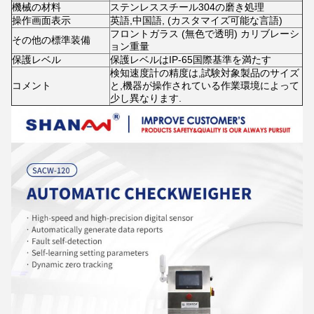
機械の材料
ステンレススチール304の磨き処理
操作画面表示
英語,中国語, (カスタマイズ可能な言語)
フロントガラス (無色で透明) カリブレーシ
その他の標準装備
ョン重量
保護レベル
保護レベルはIP-65国際基準を満たす
検知速度計の精度は,試験対象製品のサイズ
コメント
と,機器が操作されている作業環境によって
少し異なります.