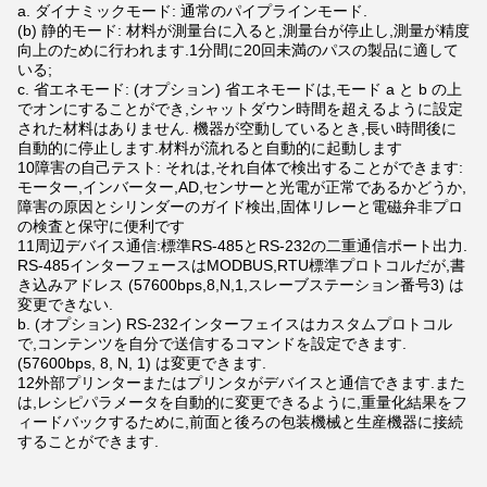
a. ダイナミックモード: 通常のパイプラインモード.
(b) 静的モード: 材料が測量台に入ると,測量台が停止し,測量が精度
向上のために行われます.1分間に20回未満のパスの製品に適して
いる;
c. 省エネモード: (オプション) 省エネモードは,モード a と b の上
でオンにすることができ,シャットダウン時間を超えるように設定
された材料はありません. 機器が空動しているとき,長い時間後に
自動的に停止します.材料が流れると自動的に起動します
10障害の自己テスト: それは,それ自体で検出することができます:
モーター,インバーター,AD,センサーと光電が正常であるかどうか,
障害の原因とシリンダーのガイド検出,固体リレーと電磁弁非プロ
の検査と保守に便利です
11周辺デバイス通信:標準RS-485とRS-232の二重通信ポート出力.
RS-485インターフェースはMODBUS,RTU標準プロトコルだが,書
き込みアドレス (57600bps,8,N,1,スレーブステーション番号3) は
変更できない.
b. (オプション) RS-232インターフェイスはカスタムプロトコル
で,コンテンツを自分で送信するコマンドを設定できます.
(57600bps, 8, N, 1) は変更できます.
12外部プリンターまたはプリンタがデバイスと通信できます.また
は,レシピパラメータを自動的に変更できるように,重量化結果をフ
ィードバックするために,前面と後ろの包装機械と生産機器に接続
することができます.